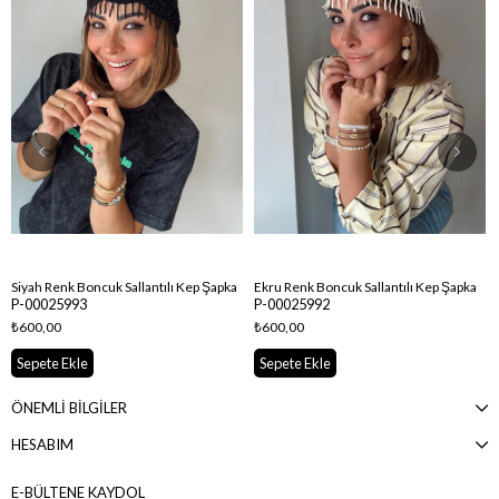
Siyah Renk Boncuk Sallantılı Kep Şapka
Ekru Renk Boncuk Sallantılı Kep Şapka
P-00025993
P-00025992
₺600,00
₺600,00
Sepete Ekle
Sepete Ekle
ÖNEMLİ BİLGİLER
HESABIM
E-BÜLTENE KAYDOL