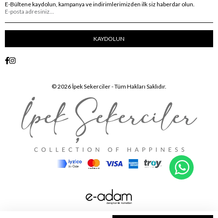
E-Bültene kaydolun, kampanya ve indirimlerimizden ilk siz haberdar olun.
KAYDOLUN
© 2026 İpek Sekerciler - Tüm Hakları Saklıdır.
WhatsA