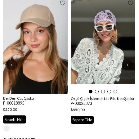
Bej Deri Cap Şapka
Örgü Çiçek İşlemeli Lila File Kep Şapka
P-00018895
P-00025373
₺250,00
₺550,00
Sepete Ekle
Sepete Ekle