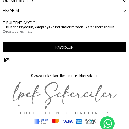
ÖNEMLİ BİLGİLER
HESABIM
E-BÜLTENE KAYDOL
E-Bültene kaydolun, kampanya ve indirimlerimizden ilk siz haberdar olun.
KAYDOLUN
© 2026 İpek Sekerciler - Tüm Hakları Saklıdır.
WhatsA