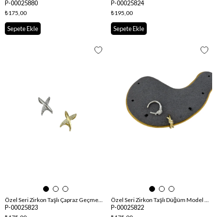
P-00025880
P-00025824
₺175,00
₺195,00
Sepete Ekle
Sepete Ekle
Özel Seri Zirkon Taşlı Çapraz Geçmeli Kıkırdak Küpe
Özel Seri Zirkon Taşlı Düğüm Model Kıkırdak Küpe
P-00025823
P-00025822