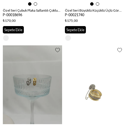
Özel Seri Çubuk Plaka Sallantılı Çoklu Görünüm Kıkırdak Küpe (Sol Kulak Uyumludur)
Özel Seri Büyüklü Küçüklü Üçlü Görünüm Nokta Zirkon Taşlı Kıkırdak Küpe
P-00018696
P-00021740
₺170,00
₺175,00
Sepete Ekle
Sepete Ekle