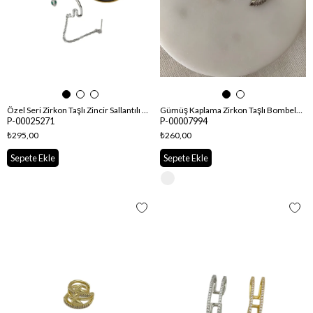
Özel Seri Zirkon Taşlı Zincir Sallantılı Tasarım Yılan Figür Kıkırdak Küpe
Gümüş Kaplama Zirkon Taşlı Bombeli Boru Kıkırdak Küpe
P-00025271
P-00007994
₺295,00
₺260,00
Sepete Ekle
Sepete Ekle