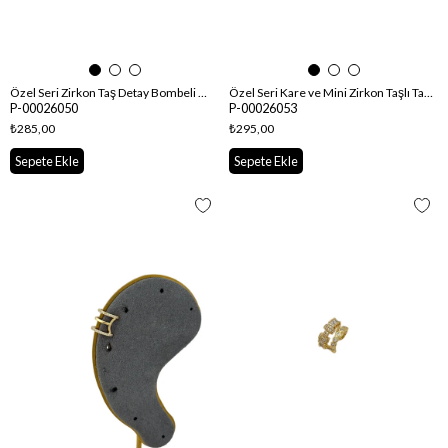
Özel Seri Zirkon Taş Detay Bombeli Boru Halka Küpe
Özel Seri Kare ve Mini Zirkon Taşlı Tasarım Kıkırdak Küpe
P-00026050
P-00026053
₺285,00
₺295,00
Sepete Ekle
Sepete Ekle