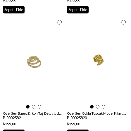
₺175,00
₺175,00
Sepete Ekle
Sepete Ekle
Özel Seri Baget Zirkon Taş Detay Üçlü Görünüm Kıkırdak Küpe
Özel Seri Çoklu Topçuk Model Kıkırdak Küpe
P-00025821
P-00025820
₺195,00
₺195,00