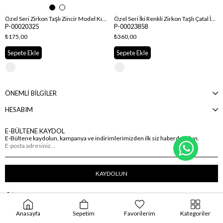
Özel Seri Zirkon Taşlı Zincir Model Kıkırdak Küpe
Özel Seri İki Renkli Zirkon Taşlı Çatal İğne Kıkırdak Küpe
P-00020325
P-00023858
₺175,00
₺360,00
Sepete Ekle
Sepete Ekle
ÖNEMLİ BİLGİLER
HESABIM
E-BÜLTENE KAYDOL
E-Bültene kaydolun, kampanya ve indirimlerimizden ilk siz haberdar olun.
WhatsA
KAYDOLUN
Anasayfa
Sepetim
Favorilerim
Kategoriler
© 2026 İpek Sekerciler - Tüm Hakları Saklıdır.