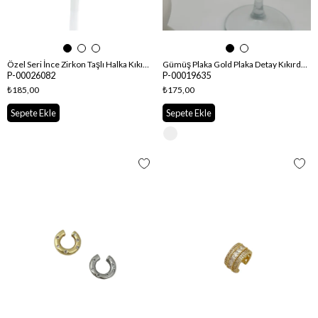
Özel Seri İnce Zirkon Taşlı Halka Kıkırdak Küpe
Gümüş Plaka Gold Plaka Detay Kıkırdak Küpe
P-00026082
P-00019635
₺185,00
₺175,00
Sepete Ekle
Sepete Ekle