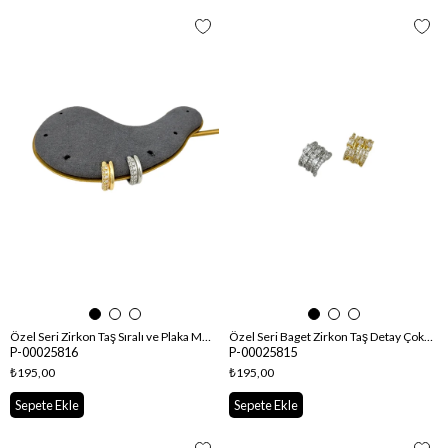
Özel Seri Zirkon Taş Sıralı ve Plaka Model Kıkırdak Küpe
Özel Seri Baget Zirkon Taş Detay Çoklu Görünüm Kıkırdak Küpe
P-00025816
P-00025815
₺195,00
₺195,00
Sepete Ekle
Sepete Ekle