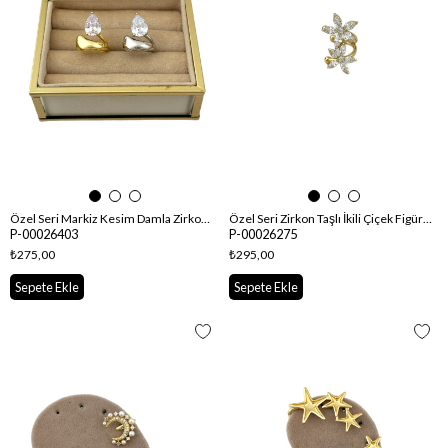
Özel Seri Markiz Kesim Damla Zirkon Taşlı Tasarım Kıkırdak Küpe
Özel Seri Zirkon Taşlı İkili Çiçek Figür Kıkırdak Küpe
P-00026403
P-00026275
₺275,00
₺295,00
Sepete Ekle
Sepete Ekle