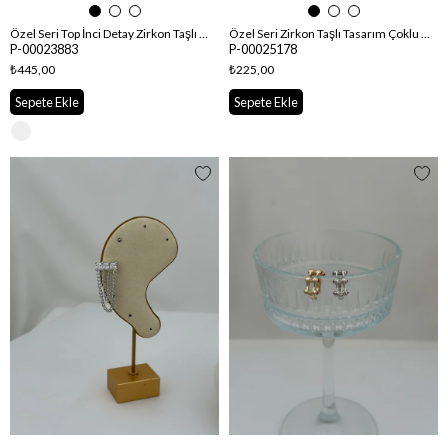
Özel Seri Top İnci Detay Zirkon Taşlı Çiçek Sıralı Kıkırdaklı Küpe ( Sol Kulak Uyumludur.)
Özel Seri Zirkon Taşlı Tasarım Çoklu Görünüm Kıkırdak Küpe
P-00023883
P-00025178
₺445,00
₺225,00
Sepete Ekle
Sepete Ekle