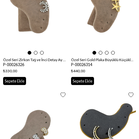
Özel Seri Zirkon Taş ve İnci Detay Ay Figür Kıkırdak Küpe
Özel Seri Gold Plaka Büyüklü Küçüklü Yıldız Figür Geçmeli Kulak Aksesuarı
P-00026326
P-00026314
₺330,00
₺440,00
Sepete Ekle
Sepete Ekle