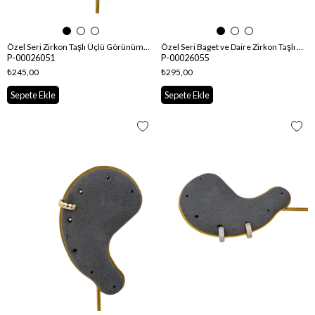
Özel Seri Zirkon Taşlı Üçlü Görünüm Kıkırdak Küpe
Özel Seri Baget ve Daire Zirkon Taşlı İkili Göünüm Kıkırdak Küpe
P-00026051
P-00026055
₺245,00
₺295,00
Sepete Ekle
Sepete Ekle