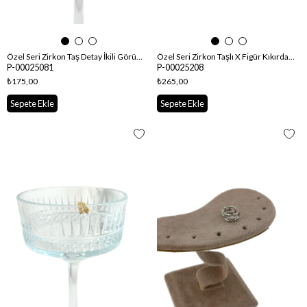
Özel Seri Zirkon Taş Detay İkili Görünüm Kıkırdak Küpe
Özel Seri Zirkon Taşlı X Figür Kıkırdak Küpe
P-00025081
P-00025208
₺175,00
₺265,00
Sepete Ekle
Sepete Ekle