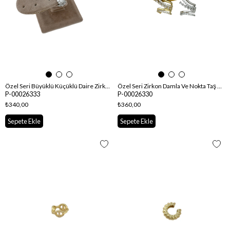
Özel Seri Büyüklü Küçüklü Daire Zirkon Taşlı Çiçek Figür Kıkırdak Küpe
Özel Seri Zirkon Damla Ve Nokta Taş Detay Çoklu Görünüm Kıkırdaklı Küpe
P-00026333
P-00026330
₺340,00
₺360,00
Sepete Ekle
Sepete Ekle