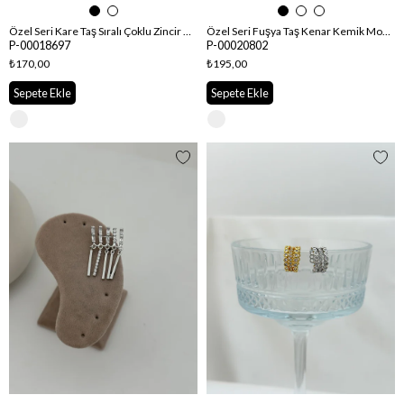
Özel Seri Kare Taş Sıralı Çoklu Zincir Sallantılı Kıkırdak Küpe (Sağ Kulak Uyumludur)
Özel Seri Fuşya Taş Kenar Kemik Model Kıkırdak Küpe
P-00018697
P-00020802
₺170,00
₺195,00
Sepete Ekle
Sepete Ekle