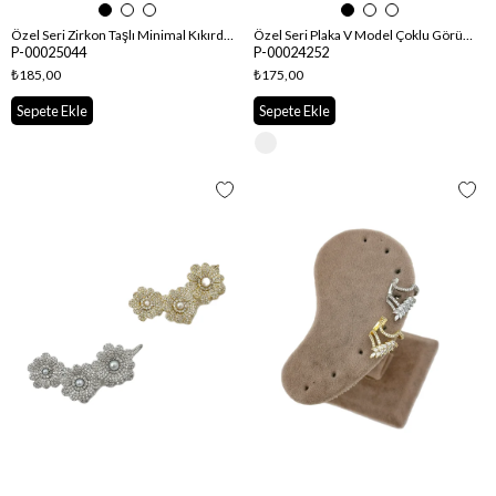
Özel Seri Zirkon Taşlı Minimal Kıkırdak Küpe
Özel Seri Plaka V Model Çoklu Görünüm Kıkırdak Küpe
P-00025044
P-00024252
₺185,00
₺175,00
Sepete Ekle
Sepete Ekle