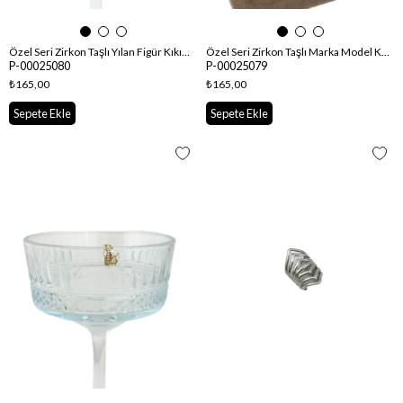
Özel Seri Zirkon Taşlı Yılan Figür Kıkırdak Küpe
Özel Seri Zirkon Taşlı Marka Model Kıkırdak Küpe
P-00025080
P-00025079
₺165,00
₺165,00
Sepete Ekle
Sepete Ekle