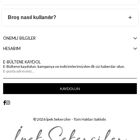
görünüm oluşturur.
Kaliteli çelik takılar suya ve dış etkenlere karşı oldukça
dayanıklıdır. Doğru kullanım ve bakım ile uzun süre
Broş nasıl kullanılır?
parlaklığını koruyabilir.
Broş modelleri ceket, gömlek, şal, çanta ve hatta şapka gibi
farklı aksesuarlar üzerinde kullanılabilir. Kombinlere şık ve
ÖNEMLİ BİLGİLER
özgün bir dokunuş kazandırır.
HESABIM
E-BÜLTENE KAYDOL
E-Bültene kaydolun, kampanya ve indirimlerimizden ilk siz haberdar olun.
KAYDOLUN
© 2026 İpek Sekerciler - Tüm Hakları Saklıdır.