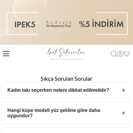
Sıkça Sorulan Sorular
Kadın takı seçerken nelere dikkat edilmelidir?
Kadın takı seçerken kullanım amacı, kombin uyumu ve
malzeme kalitesi göz önünde bulundurulmalıdır. Günlük
Hangi küpe modeli yüz şekline göre daha
uygundur?
kullanım için sade ve minimal tasarımlar tercih edilirken, özel
günlerde daha gösterişli takı modelleri kullanılabilir.
Yuvarlak yüzlerde uzun ve sallantılı küpe modelleri tercih