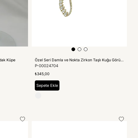
rdak Küpe
Özel Seri Damla ve Nokta Zirkon Taşlı Kuğu Görünüm Tasarım Model Küpe
P-00024704
₺345,00
Sepete Ekle