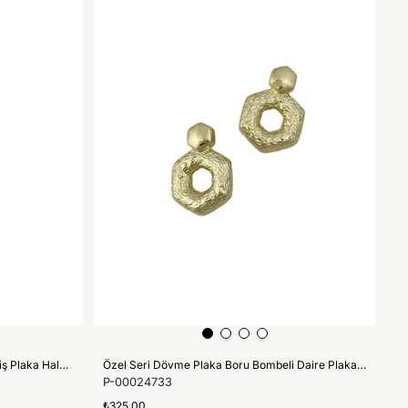
Özel Seri Zirkon Taşlı Kalp Figür Geniş Plaka Halka Küpe (İç Çap:1.5 Cm)
Özel Seri Dövme Plaka Boru Bombeli Daire Plaka Sallantılı Küpe
P-00024733
₺325,00