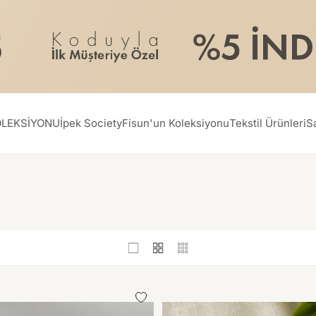
OLEKSİYONU
İpek Society
Fisun'un Koleksiyonu
Tekstil Ürünleri
S