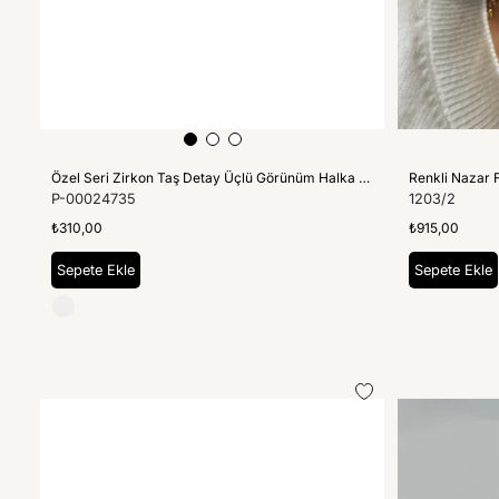
Özel Seri Zirkon Taş Detay Üçlü Görünüm Halka Küpe (İç Çap:1.2 Cm)
Renkli Nazar 
P-00024735
1203/2
₺310,00
₺915,00
Sepete Ekle
Sepete Ekle