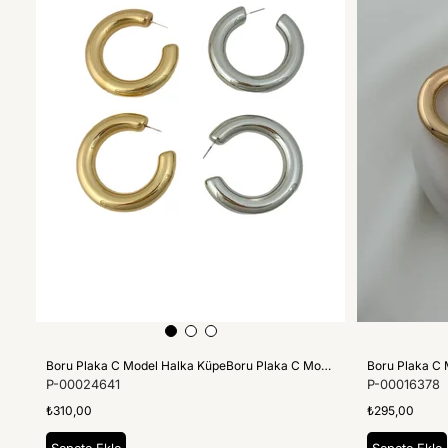
Boru Plaka C Model Halka KüpeBoru Plaka C Model Halka Küpe (Dış Genişlik: 5 Cm)
Boru Plaka C 
P-00024641
P-00016378
₺310,00
₺295,00