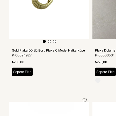
Gold Plaka Dörtlü Boru Plaka C Model Halka Küpe
Plaka Dolama
P-00024927
P-00006531
₺230,00
₺275,00
Sepete Ekle
Sepete Ekle