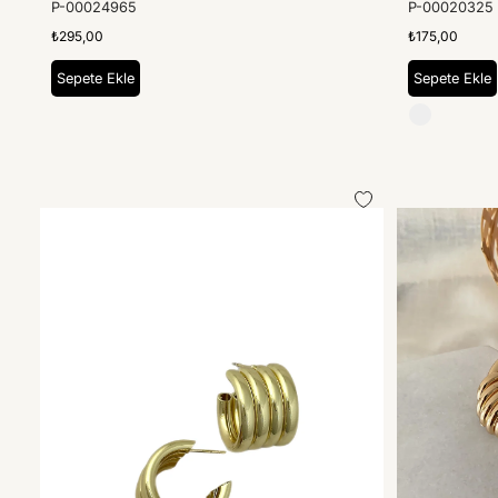
P-00024965
P-00020325
₺295,00
₺175,00
Sepete Ekle
Sepete Ekle