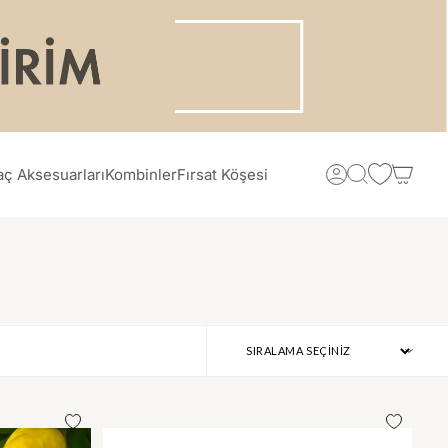
aç Aksesuarları
Kombinler
Fırsat Köşesi