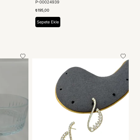
P-00024939
₺195,00
Sepete Ekle