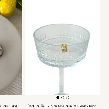
Gümüş Kaplama Zirkon Taşlı Bombeli Boru Kıkırdak Küpe
Özel Seri Üçlü Zirkon Taş Görünüm Kıkırdak Küpe