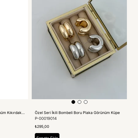
Özel Seri Plaka V Model Çoklu Görünüm Kıkırdak Küpe
Özel Seri İkili Bombeli Boru Plaka Görünüm Küpe
P-00019014
₺295,00