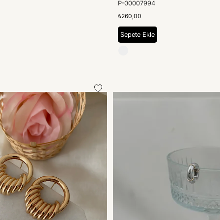
P-00007994
₺260,00
Sepete Ekle