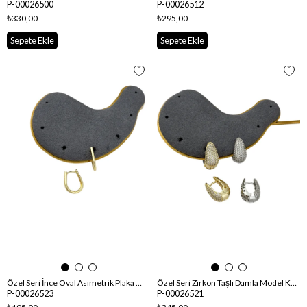
P-00026500
P-00026512
₺330,00
₺295,00
Sepete Ekle
Sepete Ekle
Özel Seri İnce Oval Asimetrik Plaka Küpe
Özel Seri Zirkon Taşlı Damla Model Küpe
P-00026523
P-00026521