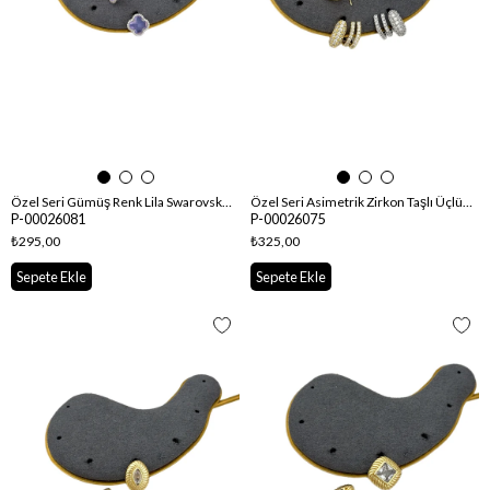
Özel Seri Gümüş Renk Lila Swarovski Taşlı Yonca Küpe
Özel Seri Asimetrik Zirkon Taşlı Üçlü Görünüm Tasarım Küpe
P-00026081
P-00026075
₺295,00
₺325,00
Sepete Ekle
Sepete Ekle