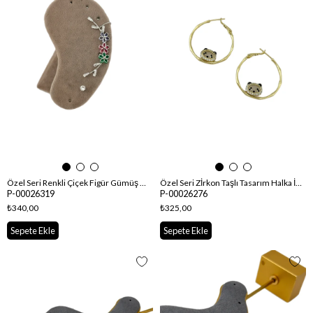
Özel Seri Renkli Çiçek Figür Gümüş Tek Taş Detay Kıkırdaklı Küpe
Özel Seri Zİrkon Taşlı Tasarım Halka İçinde Panda Küpe
P-00026319
P-00026276
₺340,00
₺325,00
Sepete Ekle
Sepete Ekle