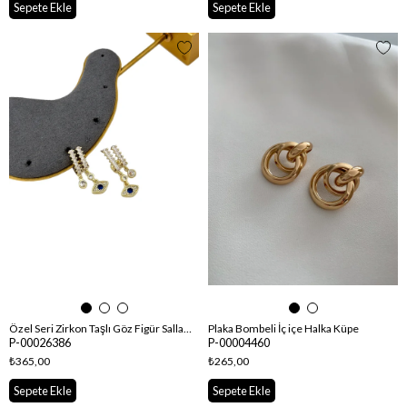
Sepete Ekle
Sepete Ekle
Özel Seri Zirkon Taşlı Göz Figür Sallantılı Tasarım Küpe
Plaka Bombeli İç içe Halka Küpe
P-00026386
P-00004460
₺365,00
₺265,00
Sepete Ekle
Sepete Ekle