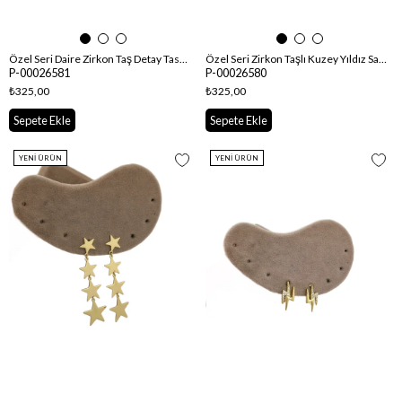
Özel Seri Daire Zirkon Taş Detay Tasarım Küpe
Özel Seri Zirkon Taşlı Kuzey Yıldız Sallantılı Çoklu Görünüm Küpe
P-00026581
P-00026580
₺325,00
₺325,00
Sepete Ekle
Sepete Ekle
YENI ÜRÜN
YENI ÜRÜN