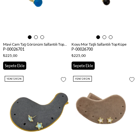
Mavi Cam Taş Görünüm Sallantılı Top Küpe
Koyu Mor Taşlı Sallantılı Top Küpe
P-00026701
P-00026700
₺225,00
₺225,00
Sepete Ekle
Sepete Ekle
YENI ÜRÜN
YENI ÜRÜN