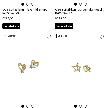
Özel Seri Sallantılı Plaka Yıldız Küpe
Özel Seri Zirkon Taşlı ve Plaka Model Şimşek Küpe
P-00026579
P-00026577
₺295,00
₺275,00
Sepete Ekle
Sepete Ekle
YENI ÜRÜN
YENI ÜRÜN