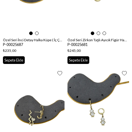
Özel Seri İnci Detay Halka Küpe ( İç Çap : 8 mm )
Özel Seri Zirkon Taşlı Ayıcık Figür Halka Küpe ( İç Çap : 1 Cm )
P-00025687
P-00025681
₺235,00
₺245,00
Sepete Ekle
Sepete Ekle