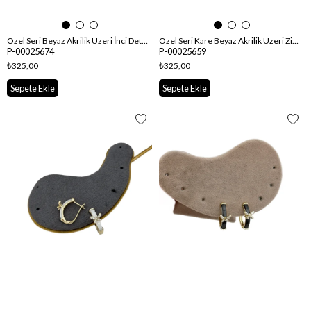
Özel Seri Beyaz Akrilik Üzeri İnci Detay Küpe
Özel Seri Kare Beyaz Akrilik Üzeri Zirkon Taşlı Oval Halka Küpe
P-00025674
P-00025659
₺325,00
₺325,00
Sepete Ekle
Sepete Ekle