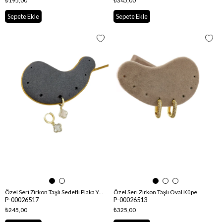
₺195,00
₺345,00
Sepete Ekle
Sepete Ekle
Özel Seri Zirkon Taşlı Sedefli Plaka Yonca Figür Sallantılı Halka Küpe
Özel Seri Zirkon Taşlı Oval Küpe
P-00026517
P-00026513
₺245,00
₺325,00