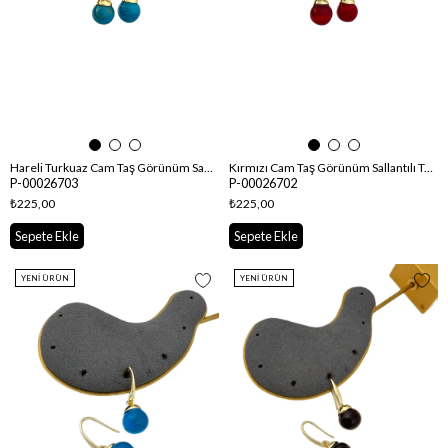
Hareli Turkuaz Cam Taş Görünüm Sallantılı Top Küpe
Kırmızı Cam Taş Görünüm Sallantılı Top Küpe
P-00026703
P-00026702
₺225,00
₺225,00
Sepete Ekle
Sepete Ekle
YENI ÜRÜN
YENI ÜRÜN