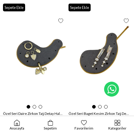
Sepete Ekle
Sepete Ekle
WhatsA
Özel Seri Daire Zirkon Taş Detay Halkada Çoklu Charm Küpe
Özel Seri Baget Kesim Zirkon Taş Detay Sallantılı Tasarım Küpe
P-00025644
P-00025656
₺345,00
₺325,00
Anasayfa
Sepetim
Favorilerim
Kategoriler
Sepete Ekle
Sepete Ekle