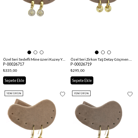
Özel Seri Sedefli Mine üzeri Kuzey Yıldız Sallantılı Küpe
Özel Seri Zirkon Taş Detay Göçmen Küpe
P-00026717
P-00026719
₺335,00
₺295,00
Sepete Ekle
Sepete Ekle
YENI ÜRÜN
YENI ÜRÜN