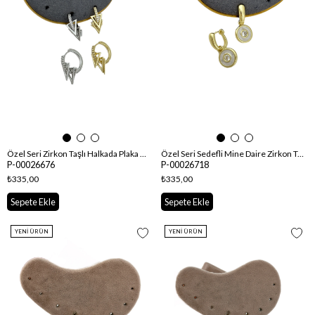
Özel Seri Zirkon Taşlı Halkada Plaka Üçgen Sallantılı Küpe
Özel Seri Sedefli Mine Daire Zirkon Taş Detay Sallantılı Küpe
P-00026676
P-00026718
₺335,00
₺335,00
Sepete Ekle
Sepete Ekle
YENI ÜRÜN
YENI ÜRÜN