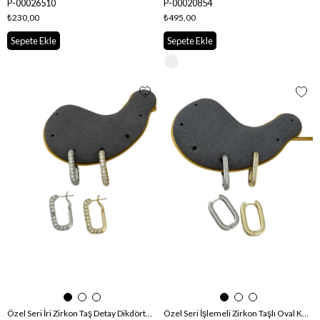
P-00026510
P-00020854
₺230,00
₺495,00
Sepete Ekle
Sepete Ekle
Özel Seri İri Zirkon Taş Detay Dikdörtgen Küpe
Özel Seri İşlemeli Zirkon Taşlı Oval Küpe