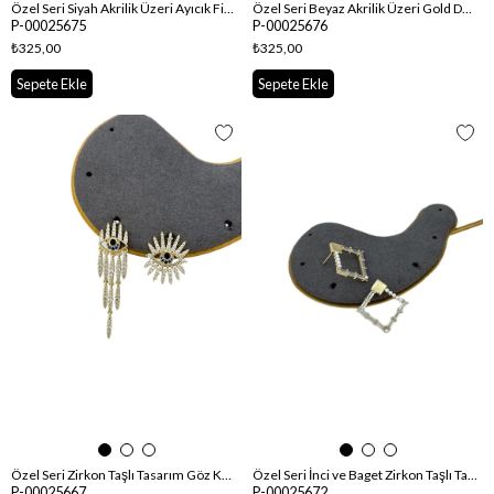
Özel Seri Siyah Akrilik Üzeri Ayıcık Figür Küpe
Özel Seri Beyaz Akrilik Üzeri Gold Detay İnci Çerçeve Küpe
P-00025675
P-00025676
₺325,00
₺325,00
Sepete Ekle
Sepete Ekle
Özel Seri Zirkon Taşlı Tasarım Göz Küpe
Özel Seri İnci ve Baget Zirkon Taşlı Tasarım Kare Küpe
P-00025667
P-00025672