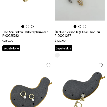
Özel Seri Zirkon Taş Detay Kruvasan Figür Halka Küpe
Özel Seri Zirkon Taşlı Çoklu Görünüm Küpe.
P-00025962
P-00021237
₺260,00
₺420,00
Sepete Ekle
Sepete Ekle