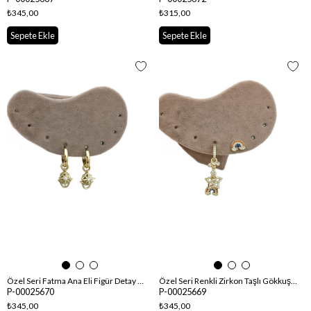
₺345,00
₺315,00
Sepete Ekle
Sepete Ekle
Özel Seri Fatma Ana Eli Figür Detay Çoklu Charm Küpe
Özel Seri Renkli Zirkon Taşlı Gökkuşağı Detay Çoklu Charm Küpe
P-00025670
P-00025669
₺345,00
₺345,00