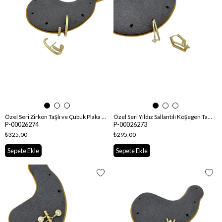
Özel Seri Zirkon Taşlı ve Çubuk Plaka Detay İkili Görünüm Küpe
Özel Seri Yıldız Sallantılı Köşegen Tasarım Halka Küpe
P-00026274
P-00026273
₺325,00
₺295,00
Sepete Ekle
Sepete Ekle