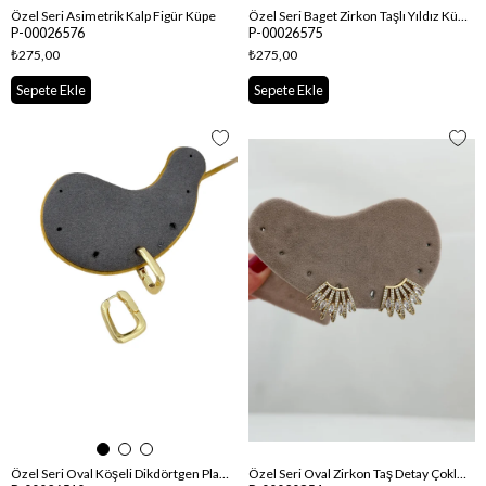
Özel Seri Asimetrik Kalp Figür Küpe
Özel Seri Baget Zirkon Taşlı Yıldız Küpe
P-00026576
P-00026575
₺275,00
₺275,00
Sepete Ekle
Sepete Ekle
Özel Seri Oval Köşeli Dikdörtgen Plaka Küpe
Özel Seri Oval Zirkon Taş Detay Çoklu Görünüm Küpe