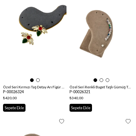
Özel Seri Kırmızı Taş Detay Arı Figür Küpe
Özel Seri Renkli Baget Taşlı Gümüş Tek Taş Detay Kıkırdaklı Küpe
P-00026324
P-00026321
₺420,00
₺340,00
Sepete Ekle
Sepete Ekle