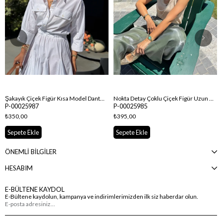
Şakayık Çiçek Figür Kısa Model Dantel Üçgen Bandana & Fular
Nokta Detay Çoklu Çiçek Figür Uzun Model Dantel Üçgen Bandana & Fular
P-00025987
P-00025985
₺350,00
₺395,00
Sepete Ekle
Sepete Ekle
ÖNEMLİ BİLGİLER
HESABIM
E-BÜLTENE KAYDOL
E-Bültene kaydolun, kampanya ve indirimlerimizden ilk siz haberdar olun.