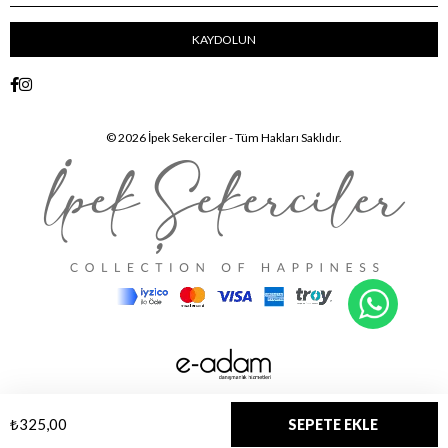
KAYDOLUN
© 2026 İpek Sekerciler - Tüm Hakları Saklıdır.
WhatsA
₺325,00