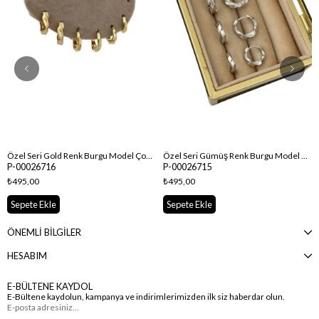
Özel Seri Gold Renk Burgu Model Çoklu Set Halka Küpe
Özel Seri Gümüş Renk Burgu Model Çoklu Set Halka Küpe
P-00026716
P-00026715
₺495,00
₺495,00
Sepete Ekle
Sepete Ekle
ÖNEMLİ BİLGİLER
HESABIM
E-BÜLTENE KAYDOL
E-Bültene kaydolun, kampanya ve indirimlerimizden ilk siz haberdar olun.