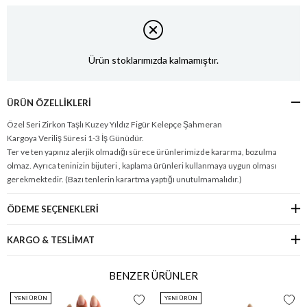
Ürün stoklarımızda kalmamıştır.
ÜRÜN ÖZELLIKLERI
Özel Seri Zirkon Taşlı Kuzey Yıldız Figür Kelepçe Şahmeran
Kargoya Veriliş Süresi 1-3 İş Günüdür.
Ter ve ten yapınız alerjik olmadığı sürece ürünlerimizde kararma, bozulma
olmaz. Ayrıca teninizin bijuteri , kaplama ürünleri kullanmaya uygun olması
gerekmektedir. (Bazı tenlerin karartma yaptığı unutulmamalıdır.)
ÖDEME SEÇENEKLERI
KARGO & TESLİMAT
BENZER ÜRÜNLER
YENI ÜRÜN
YENI ÜRÜN