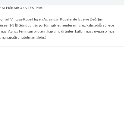
EKLERI
KARGO & TESLİMAT
 Geçmeli Vintage Küpe Hijyen Açısından Küpelerde İade ve Değişim
üresi 1-3 İş Günüdür. Su parfüm gibi etmenlere maruz kalmadığı sürece
z. Ayrıca teninizin bijuteri , kaplama ürünleri kullanmaya uygun olması
tma yaptığı unutulmamalıdır.)