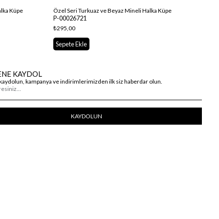
alka Küpe
Özel Seri Turkuaz ve Beyaz Mineli Halka Küpe
Öze
P-00026721
P-0
₺295,00
₺29
Sepete Ekle
Se
ENE KAYDOL
kaydolun, kampanya ve indirimlerimizden ilk siz haberdar olun.
KAYDOLUN