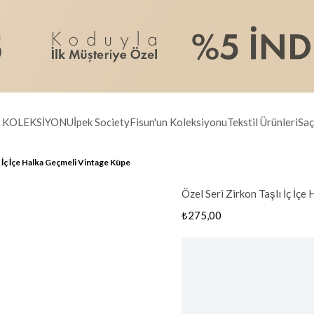
R KOLEKSİYONU
İpek Society
Fisun'un Koleksiyonu
Tekstil Ürünleri
Saç
ı İç İçe Halka Geçmeli Vintage Küpe
Özel Seri Zirkon Taşlı İç İç
₺275,00