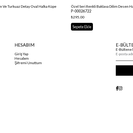
on Ve Turkuaz Detay Oval Halka Küpe
Özel Seri Renkli Baklava Dilim Desen H
P-00026722
₺295,00
Sepete Ekle
HESABIM
E-BÜLT
E-Bültene 
Giriş Yap
Hesabım
Şifremi Unuttum