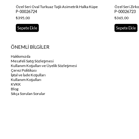
Özel Seri Oval Turkuaz Taşlı Asimetrik Halka Küpe
Özel Seri Zirk
P-00026724
P-00026723
₺395,00
₺365,00
Sepete Ekle
Sepete Ekle
ÖNEMLİ BİLGİLER
Hakkımızda
Mesafeli Satış Sözleşmesi
Kullanım Koşulları ve Üyelik Sözleşmesi
Çerez Politikası
İptal ve İade Koşulları
Kullanım Koşulları
KVKK
Blog
Sıkça Sorulan Sorular