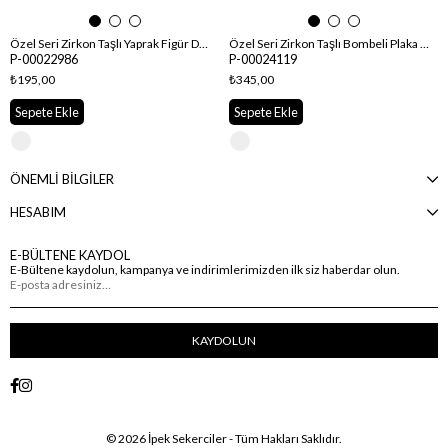
Özel Seri Zirkon Taşlı Yaprak Figür Detay Ayarlanabilir Yüzük
Özel Seri Zirkon Taşlı Bombeli Plaka Ayarlanabilir Yüzük
P-00022986
P-00024119
₺195,00
₺345,00
Sepete Ekle
Sepete Ekle
ÖNEMLİ BİLGİLER
HESABIM
E-BÜLTENE KAYDOL
E-Bültene kaydolun, kampanya ve indirimlerimizden ilk siz haberdar olun.
KAYDOLUN
© 2026 İpek Sekerciler - Tüm Hakları Saklıdır.