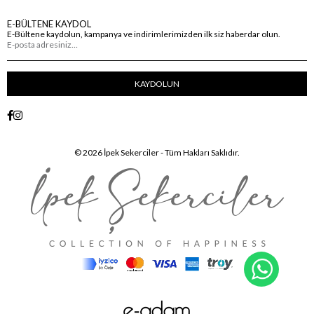
E-BÜLTENE KAYDOL
E-Bültene kaydolun, kampanya ve indirimlerimizden ilk siz haberdar olun.
KAYDOLUN
© 2026 İpek Sekerciler - Tüm Hakları Saklıdır.
WhatsA