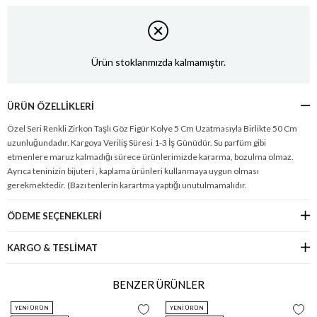
Ürün stoklarımızda kalmamıştır.
ÜRÜN ÖZELLIKLERI
Özel Seri Renkli Zirkon Taşlı Göz Figür Kolye 5 Cm Uzatmasıyla Birlikte 50 Cm
uzunluğundadır. Kargoya Veriliş Süresi 1-3 İş Günüdür. Su parfüm gibi
etmenlere maruz kalmadığı sürece ürünlerimizde kararma, bozulma olmaz.
Ayrıca teninizin bijuteri , kaplama ürünleri kullanmaya uygun olması
gerekmektedir. (Bazı tenlerin karartma yaptığı unutulmamalıdır.
ÖDEME SEÇENEKLERI
KARGO & TESLİMAT
BENZER ÜRÜNLER
YENI ÜRÜN
YENI ÜRÜN