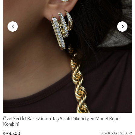
Özel Seri İri Kare Zirkon Taş Sıralı Dikdörtgen Model Küpe
Kombini
₺985,00
Stok Kodu
2503-2