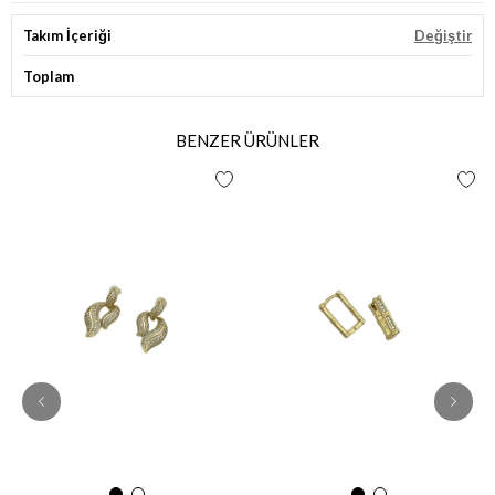
Takım İçeriği
Değiştir
Toplam
BENZER ÜRÜNLER