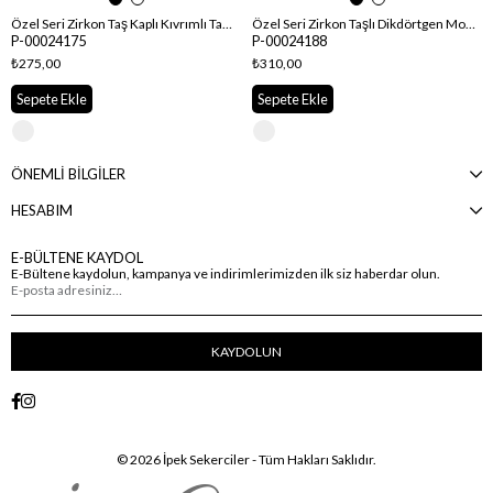
Özel Seri Zirkon Taş Kaplı Kıvrımlı Tasarım Küpe
Özel Seri Zirkon Taşlı Dikdörtgen Model Küpe
P-00024175
P-00024188
₺275,00
₺310,00
Sepete Ekle
Sepete Ekle
ÖNEMLİ BİLGİLER
HESABIM
E-BÜLTENE KAYDOL
E-Bültene kaydolun, kampanya ve indirimlerimizden ilk siz haberdar olun.
KAYDOLUN
© 2026 İpek Sekerciler - Tüm Hakları Saklıdır.