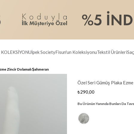
R KOLEKSİYONU
İpek Society
Fisun'un Koleksiyonu
Tekstil Ürünleri
Saç
zme Zincir Dolamalı Şahmeran
Özel Seri Gümüş Plaka Ezme
₺290,00
Bu Ürünün Yanında Bunları Da Tavs