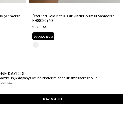
etay Şahmeran
Özel Seri Gold İnce Klasik Zincir Dolamalı Şahmeran
P-00020960
P-0
₺275,00
₺27
Sepete Ekle
Se
ENE KAYDOL
kaydolun, kampanya ve indirimlerimizden ilk siz haberdar olun.
KAYDOLUN