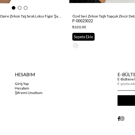
Özel Seri Zirkon Taşlı Topçuk Zincir D
Özel Seri Gold Daire Zirkon Taş Sıralı Lotus Figür Şahmeran.
P-00023022
₺320,00
Sepete Ekle
HESABIM
E-BÜLT
E-Bültene 
Giriş Yap
Hesabım
Şifremi Unuttum