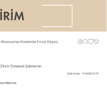
 Aksesuarları
Kombinler
Fırsat Köşesi
 Zincir Dolamalı Şahmeran
Stok Kodu
P-00021579
iye Ediyoruz.