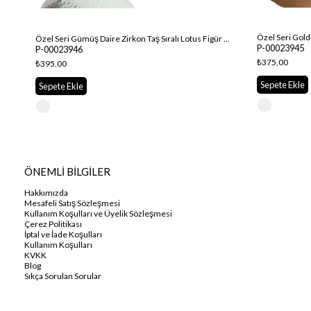
Özel Seri Gümüş Daire Zirkon Taş Sıralı Lotus Figür Şahmeran
P-00023945
P-00023946
₺375,00
₺395,00
Sepete Ekle
Sepete Ekle
ÖNEMLİ BİLGİLER
Hakkımızda
Mesafeli Satış Sözleşmesi
Kullanım Koşulları ve Üyelik Sözleşmesi
Çerez Politikası
İptal ve İade Koşulları
Kullanım Koşulları
KVKK
Blog
Sıkça Sorulan Sorular