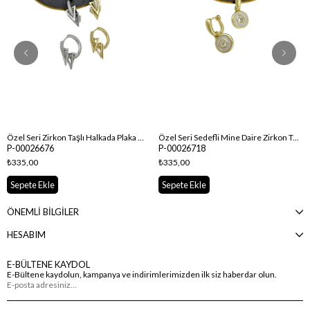
Özel Seri Zirkon Taşlı Halkada Plaka Üçgen Sallantılı Küpe
Özel Seri Sedefli Mine Daire Zirkon Taş Detay Sallantılı Küpe
P-00026676
P-00026718
₺335,00
₺335,00
Sepete Ekle
Sepete Ekle
ÖNEMLİ BİLGİLER
HESABIM
E-BÜLTENE KAYDOL
E-Bültene kaydolun, kampanya ve indirimlerimizden ilk siz haberdar olun.