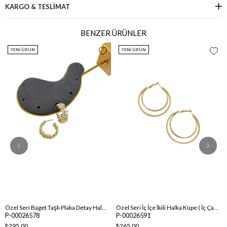
KARGO & TESLİMAT
BENZER ÜRÜNLER
YENI ÜRÜN
YENI ÜRÜN
Özel Seri Baget Taşlı Plaka Detay Halka Küpe
Özel Seri İç İçe İkili Halka Küpe ( İç Çap : 4.5 Cm )
P-00026578
P-00026591
₺295,00
₺265,00