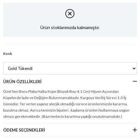
Ürün stoklarımızda kalmamıştır.
Renk
ÜRÜN ÖZELLIKLERI
Özel Seri Boru Plaka Halka Küpe (Büyük Boy:4.1 Cm) Hijyen Açısından
Küpelerde İade ve Değişim Bulunmamaktadır. Kargoya Veriliş Süresi 1-3 İş
Günüdür. Ter ve ten yapınız alerjik olmadığı sürece ürünlerimizde kararma,
bozulma olmaz. Ayrıca teninizin bijuteri , kaplama ürünleri kullanmaya uygun
olması gerekmektedir. (Bazı tenlerin karartma yaptığı unutulmamalıdır.)
ÖDEME SEÇENEKLERI