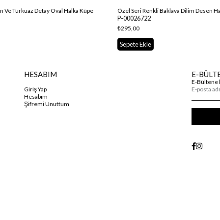
on Ve Turkuaz Detay Oval Halka Küpe
Özel Seri Renkli Baklava Dilim Desen H
P-00026722
₺295,00
Sepete Ekle
HESABIM
E-BÜLT
E-Bültene 
Giriş Yap
Hesabım
Şifremi Unuttum