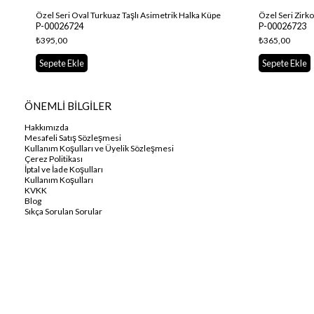
Özel Seri Oval Turkuaz Taşlı Asimetrik Halka Küpe
Özel Seri Zirk
P-00026724
P-00026723
₺395,00
₺365,00
Sepete Ekle
Sepete Ekle
ÖNEMLİ BİLGİLER
Hakkımızda
Mesafeli Satış Sözleşmesi
Kullanım Koşulları ve Üyelik Sözleşmesi
Çerez Politikası
İptal ve İade Koşulları
Kullanım Koşulları
KVKK
Blog
Sıkça Sorulan Sorular