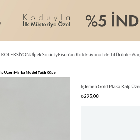
R KOLEKSİYONU
İpek Society
Fisun'un Koleksiyonu
Tekstil Ürünleri
Saç
alp Üzeri Marka Model Taşlı Küpe
İşlemeli Gold Plaka Kalp Üz
₺295,00