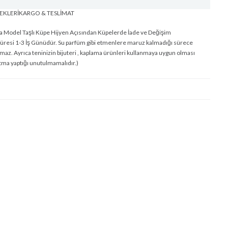
EKLERI
KARGO & TESLİMAT
ka Model Taşlı Küpe Hijyen Açısından Küpelerde İade ve Değişim
üresi 1-3 İş Günüdür. Su parfüm gibi etmenlere maruz kalmadığı sürece
z. Ayrıca teninizin bijuteri , kaplama ürünleri kullanmaya uygun olması
tma yaptığı unutulmamalıdır.)