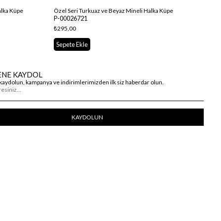
alka Küpe
Özel Seri Turkuaz ve Beyaz Mineli Halka Küpe
Öze
P-00026721
P-0
₺295,00
₺29
Sepete Ekle
Se
ENE KAYDOL
kaydolun, kampanya ve indirimlerimizden ilk siz haberdar olun.
KAYDOLUN