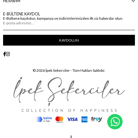
HESABIM
E-BÜLTENE KAYDOL
E-Bültene kaydolun, kampanya ve indirimlerimizden ilk siz haberdar olun.
KAYDOLUN
© 2026 İpek Sekerciler - Tüm Hakları Saklıdır.
WhatsA