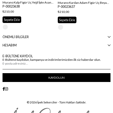
Murano Kalp Figür Uç Yeşil İpte Asansörlü İp Bileklik
Murano Kardan Adam Figür Uç Beyaz İpte Asansörlü İp Bileklik
P-00023638
P-00023637
₺210,00
₺210,00
Sepete Ekle
Sepete Ekle
ÖNEMLİ BİLGİLER
HESABIM
E-BÜLTENE KAYDOL
E-Bültene kaydolun, kampanya ve indirimlerimizden ilk siz haberdar olun.
KAYDOLUN
© 2026 İpek Sekerciler - Tüm Hakları Saklıdır.