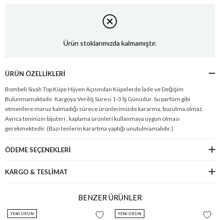
Ürün stoklarımızda kalmamıştır.
ÜRÜN ÖZELLIKLERI
Bombeli Siyah Top Küpe Hijyen Açısından Küpelerde İade ve Değişim
Bulunmamaktadır. Kargoya Veriliş Süresi 1-3 İş Günüdür. Su parfüm gibi
etmenlere maruz kalmadığı sürece ürünlerimizde kararma, bozulma olmaz.
Ayrıca teninizin bijuteri , kaplama ürünleri kullanmaya uygun olması
gerekmektedir. (Bazı tenlerin karartma yaptığı unutulmamalıdır.)
ÖDEME SEÇENEKLERI
KARGO & TESLİMAT
BENZER ÜRÜNLER
YENI ÜRÜN
YENI ÜRÜN