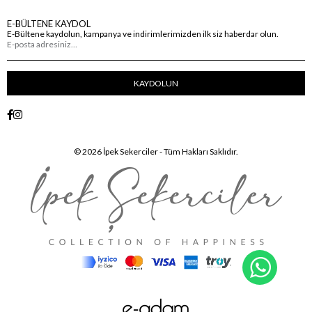
E-BÜLTENE KAYDOL
E-Bültene kaydolun, kampanya ve indirimlerimizden ilk siz haberdar olun.
KAYDOLUN
© 2026 İpek Sekerciler - Tüm Hakları Saklıdır.
WhatsA