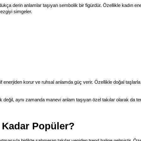
ça derin anlamlar taşıyan sembolik bir figürdür. Özellikle kadın enerj
sezgiyi simgeler.
f enerjiden korur ve ruhsal anlamda güç verir. Özellikle doğal taşlarla 
 değil, aynı zamanda manevi anlam taşıyan özel takılar olarak da ter
 Kadar Popüler?
tmasıyla birlikte şahmeran takılar yeniden trend haline gelmiştir. Özell