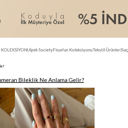
R KOLEKSİYONU
İpek Society
Fisun'un Koleksiyonu
Tekstil Ürünleri
Saç
ir?
meran Bileklik Ne Anlama Gelir?