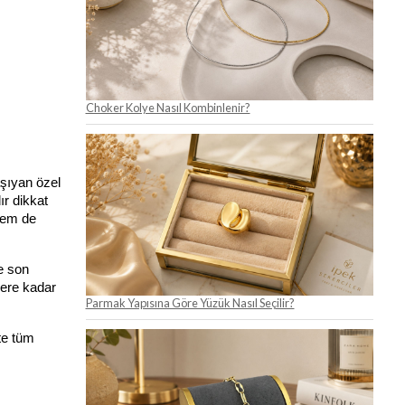
Choker Kolye Nasıl Kombinlenir?
şıyan özel 
r dikkat 
hem de 
 son 
ere kadar 
Parmak Yapısına Göre Yüzük Nasıl Seçilir?
e tüm 