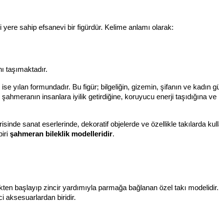
ere sahip efsanevi bir figürdür. Kelime anlamı olarak:
nı taşımaktadır.
se yılan formundadır. Bu figür; bilgeliğin, gizemin, şifanın ve kadın g
hmeranın insanlara iyilik getirdiğine, koruyucu enerji taşıdığına ve bi
de sanat eserlerinde, dekoratif objelerde ve özellikle takılarda kull
iri 
şahmeran bileklik modelleridir
.
ekten başlayıp zincir yardımıyla parmağa bağlanan özel takı modelidir. 
i aksesuarlardan biridir.