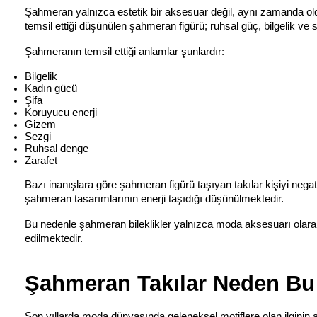
Şahmeran yalnızca estetik bir aksesuar değil, aynı zamanda olduk
temsil ettiği düşünülen şahmeran figürü; ruhsal güç, bilgelik ve 
Şahmeranın temsil ettiği anlamlar şunlardır:
Bilgelik
Kadın gücü
Şifa
Koruyucu enerji
Gizem
Sezgi
Ruhsal denge
Zarafet
Bazı inanışlara göre şahmeran figürü taşıyan takılar kişiyi negati
şahmeran tasarımlarının enerji taşıdığı düşünülmektedir.
Bu nedenle şahmeran bileklikler yalnızca moda aksesuarı olarak
edilmektedir.
Şahmeran Takılar Neden Bu
Son yıllarda moda dünyasında geleneksel motiflere olan ilginin ar