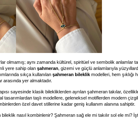
ar olmamış; aynı zamanda kültürel, spiritüel ve sembolik anlamlar ta
mli yere sahip olan 
şahmeran
, gizemi ve güçlü anlamlarıyla yüzyıllardı
larında sıkça kullanılan 
şahmeran bileklik
 modelleri, hem şıklığı 
ar arasında yer almaktadır.
sı sayesinde klasik bilekliklerden ayrılan şahmeran takılar, özellikle
l tasarımlardan taşlı modellere, geleneksel motiflerden modern çizgil
inlerden özel davet stillerine kadar geniş kullanım alanına sahiptir.
klik nasıl kombinlenir? Şahmeran sağ ele mi takılır sol ele mi? İşt