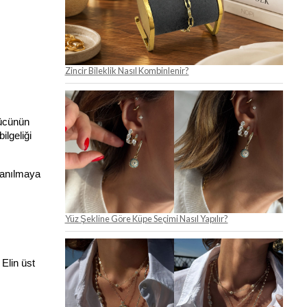
Zincir Bileklik Nasıl Kombinlenir?
ücünün 
lgeliği 
anılmaya 
Yüz Şekline Göre Küpe Seçimi Nasıl Yapılır?
Elin üst 