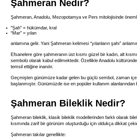
Şahmeran Nedir?
Şahmeran, Anadolu, Mezopotamya ve Pers mitolojisinde önemli y
“Şah” = hükümdar, kral
“Mar” = yılan
anlamına gelir. Yani Şahmeran kelimesi “yılanların şahı” anlamı
Efsanelere göre şahmeranın üst kısmı güzel bir kadın, alt kısmı i
sembolü olarak kabul edilmektedir. Özellikle Anadolu kültüründe şa
temsil ettiğine inanılır.
Geçmişten günümüze kadar gelen bu güçlü sembol, zaman içerisin
başlanmıştır. Günümüzde ise en popüler kullanım alanlarından b
Şahmeran Bileklik Nedir?
Şahmeran bileklik, klasik bileklik modellerinden farklı olarak bil
kısmında zarif bir görünüm oluşturduğu için oldukça dikkat çekic
Şahmeran takılar genellikle: