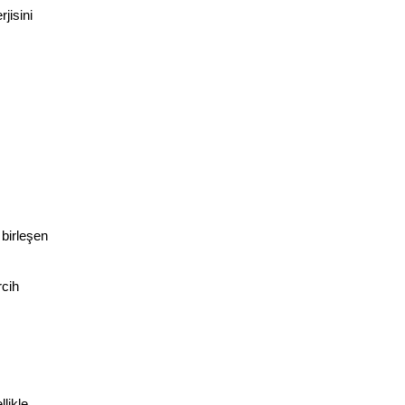
isini 
birleşen 
cih 
ikle 