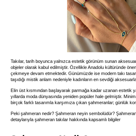
Takılar, tarih boyunca yalnızca estetik görünüm sunan aksesuarl
objeler olarak kabul edilmiştir. Özellikle Anadolu kültüründe öne
çekmeye devam etmektedir. Günümüzde ise modern takı tasarım
taşıdığı mistik anlam nedeniyle kadınların en sevdiği aksesuarl
Elin üst kısmından başlayarak parmağa kadar uzanan estetik yapı
yıllarda moda dünyasında yeniden popüler hale gelmiştir. Minima
birçok farklı tasarımla karşımıza çıkan şahmeranlar; günlük komb
Peki şahmeran nedir? Şahmeran neyin sembolüdür? Şahmeran bile
detaylarıyla şahmeran takılar hakkında kapsamlı bilgiler