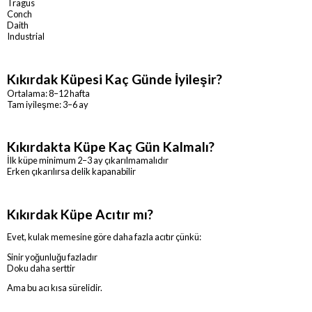
Tragus
Conch
Daith
Industrial
Kıkırdak Küpesi Kaç Günde İyileşir?
Ortalama: 8–12 hafta
Tam iyileşme: 3–6 ay
Kıkırdakta Küpe Kaç Gün Kalmalı?
İlk küpe minimum 2–3 ay çıkarılmamalıdır
Erken çıkarılırsa delik kapanabilir
Kıkırdak Küpe Acıtır mı?
Evet, kulak memesine göre daha fazla acıtır çünkü:
Sinir yoğunluğu fazladır
Doku daha serttir
Ama bu acı kısa sürelidir.