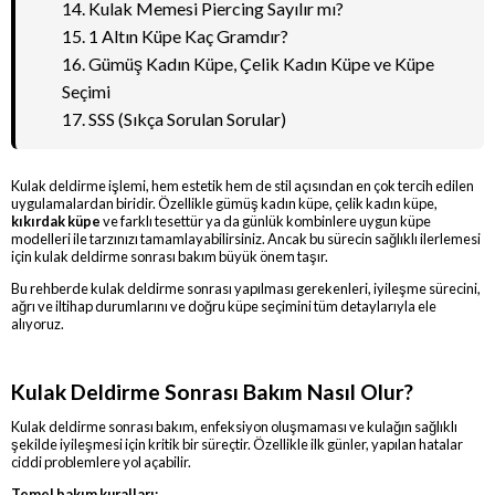
14. Kulak Memesi Piercing Sayılır mı?
15. 1 Altın Küpe Kaç Gramdır?
16. Gümüş Kadın Küpe, Çelik Kadın Küpe ve Küpe
Seçimi
17. SSS (Sıkça Sorulan Sorular)
Kulak deldirme işlemi, hem estetik hem de stil açısından en çok tercih edilen
uygulamalardan biridir. Özellikle gümüş kadın küpe, çelik kadın küpe,
kıkırdak küpe
ve farklı tesettür ya da günlük kombinlere uygun küpe
modelleri ile tarzınızı tamamlayabilirsiniz. Ancak bu sürecin sağlıklı ilerlemesi
için kulak deldirme sonrası bakım büyük önem taşır.
Bu rehberde kulak deldirme sonrası yapılması gerekenleri, iyileşme sürecini,
ağrı ve iltihap durumlarını ve doğru küpe seçimini tüm detaylarıyla ele
alıyoruz.
Kulak Deldirme Sonrası Bakım Nasıl Olur?
Kulak deldirme sonrası bakım, enfeksiyon oluşmaması ve kulağın sağlıklı
şekilde iyileşmesi için kritik bir süreçtir. Özellikle ilk günler, yapılan hatalar
ciddi problemlere yol açabilir.
Temel bakım kuralları: