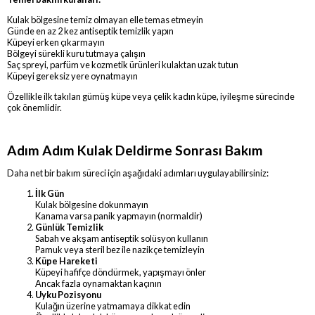
Kulak bölgesine temiz olmayan elle temas etmeyin
Günde en az 2 kez antiseptik temizlik yapın
Küpeyi erken çıkarmayın
Bölgeyi sürekli kuru tutmaya çalışın
Saç spreyi, parfüm ve kozmetik ürünleri kulaktan uzak tutun
Küpeyi gereksiz yere oynatmayın
Özellikle ilk takılan gümüş küpe veya çelik kadın küpe, iyileşme sürecinde
çok önemlidir.
Adım Adım Kulak Deldirme Sonrası Bakım
Daha net bir bakım süreci için aşağıdaki adımları uygulayabilirsiniz:
İlk Gün
Kulak bölgesine dokunmayın
Kanama varsa panik yapmayın (normaldir)
Günlük Temizlik
Sabah ve akşam antiseptik solüsyon kullanın
Pamuk veya steril bez ile nazikçe temizleyin
Küpe Hareketi
Küpeyi hafifçe döndürmek, yapışmayı önler
Ancak fazla oynamaktan kaçının
Uyku Pozisyonu
Kulağın üzerine yatmamaya dikkat edin