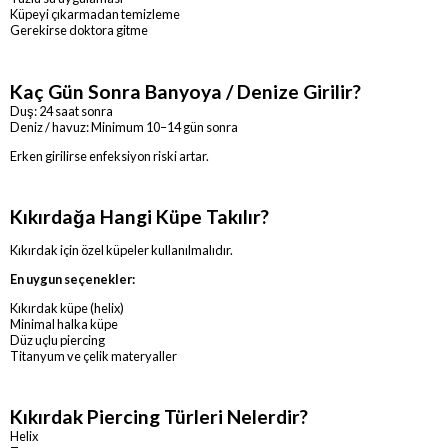
Küpeyi çıkarmadan temizleme
Gerekirse doktora gitme
Kaç Gün Sonra Banyoya / Denize Girilir?
Duş: 24 saat sonra
Deniz / havuz: Minimum 10–14 gün sonra
Erken girilirse enfeksiyon riski artar.
Kıkırdağa Hangi Küpe Takılır?
Kıkırdak için özel küpeler kullanılmalıdır.
En uygun seçenekler:
Kıkırdak küpe (helix)
Minimal halka küpe
Düz uçlu piercing
Titanyum ve çelik materyaller
Kıkırdak Piercing Türleri Nelerdir?
Helix