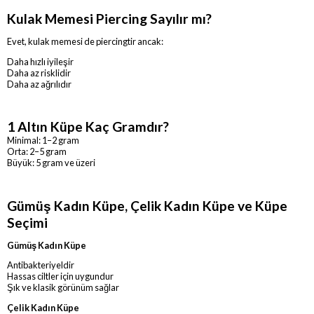
Kulak Memesi Piercing Sayılır mı?
Evet, kulak memesi de piercingtir ancak:
Daha hızlı iyileşir
Daha az risklidir
Daha az ağrılıdır
1 Altın Küpe Kaç Gramdır?
Minimal: 1–2 gram
Orta: 2–5 gram
Büyük: 5 gram ve üzeri
Gümüş Kadın Küpe, Çelik Kadın Küpe ve Küpe
Seçimi
Gümüş Kadın Küpe
Antibakteriyeldir
Hassas ciltler için uygundur
Şık ve klasik görünüm sağlar
Çelik Kadın Küpe