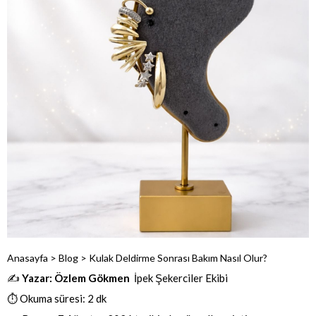
Anasayfa
>
Blog
>
Kulak Deldirme Sonrası Bakım Nasıl Olur?
✍️
Yazar: Özlem Gökmen
İpek Şekerciler Ekibi
⏱️ Okuma süresi: 2 dk