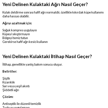
Yeni Delinen Kulaktaki Ağrı Nasıl Geçer?
Kulak deldirme sonrası hafif ağrı normaldir, özellikle kıkırdak küpe kullanımı
daha hassas olabilir.
Ağrıyı azaltmak için:
Soğuk kompres uygulayın
Küpeyi sıkıştırmayın
Bölgeyi temiz tutun
Gerekirse hafif ağrı kesici kullanın
Yeni Delinen Kulaktaki İltihap Nasıl Geçer?
İltihap, genellikle yanlış bakım sonucu oluşur.
Belirtiler:
Şişlik
Kızarıklık
Sarı veya yeşil akıntı
Şiddetli ağrı
Çözüm:
Antiseptik ile düzenli temizlik
Tuzlu su uygulaması