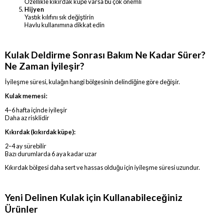
Özellikle kıkırdak küpe varsa bu çok önemli
Hijyen
Yastık kılıfını sık değiştirin
Havlu kullanımına dikkat edin
Kulak Deldirme Sonrası Bakım Ne Kadar Sürer?
Ne Zaman İyileşir?
İyileşme süresi, kulağın hangi bölgesinin delindiğine göre değişir.
Kulak memesi:
4–6 hafta içinde iyileşir
Daha az risklidir
Kıkırdak (kıkırdak küpe):
2–4 ay sürebilir
Bazı durumlarda 6 aya kadar uzar
Kıkırdak bölgesi daha sert ve hassas olduğu için iyileşme süresi uzundur.
Yeni Delinen Kulak için Kullanabileceğiniz
Ürünler