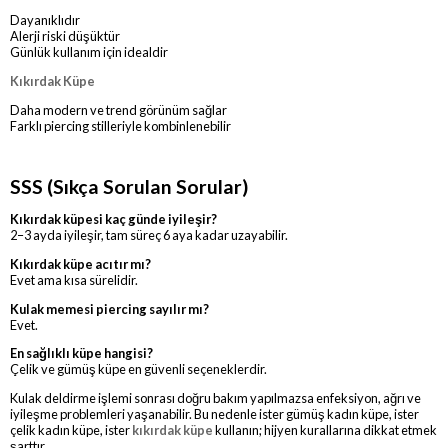
Dayanıklıdır
Alerji riski düşüktür
Günlük kullanım için idealdir
Kıkırdak Küpe
Daha modern ve trend görünüm sağlar
Farklı piercing stilleriyle kombinlenebilir
SSS (Sıkça Sorulan Sorular)
Kıkırdak küpesi kaç günde iyileşir?
2–3 ayda iyileşir, tam süreç 6 aya kadar uzayabilir.
Kıkırdak küpe acıtır mı?
Evet ama kısa sürelidir.
Kulak memesi piercing sayılır mı?
Evet.
En sağlıklı küpe hangisi?
Çelik ve gümüş küpe en güvenli seçeneklerdir.
Kulak deldirme işlemi sonrası doğru bakım yapılmazsa enfeksiyon, ağrı ve
iyileşme problemleri yaşanabilir. Bu nedenle ister gümüş kadın küpe, ister
çelik kadın küpe, ister
kıkırdak küpe
kullanın; hijyen kurallarına dikkat etmek
şarttır.