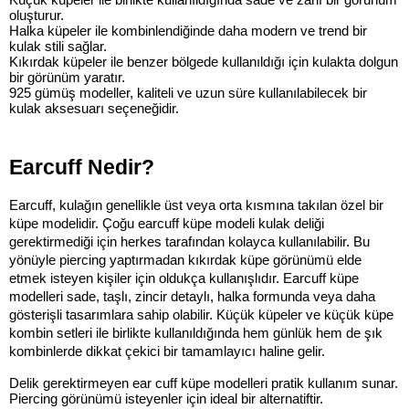
Küçük küpeler ile birlikte kullanıldığında sade ve zarif bir görünüm 
oluşturur.
Halka küpeler ile kombinlendiğinde daha modern ve trend bir 
kulak stili sağlar.
Kıkırdak küpeler ile benzer bölgede kullanıldığı için kulakta dolgun 
bir görünüm yaratır.
925 gümüş modeller, kaliteli ve uzun süre kullanılabilecek bir 
kulak aksesuarı seçeneğidir.
Earcuff Nedir?
Earcuff, kulağın genellikle üst veya orta kısmına takılan özel bir 
küpe modelidir. Çoğu earcuff küpe modeli kulak deliği 
gerektirmediği için herkes tarafından kolayca kullanılabilir. Bu 
yönüyle piercing yaptırmadan kıkırdak küpe görünümü elde 
etmek isteyen kişiler için oldukça kullanışlıdır. Earcuff küpe 
modelleri sade, taşlı, zincir detaylı, halka formunda veya daha 
gösterişli tasarımlara sahip olabilir. Küçük küpeler ve küçük küpe 
kombin setleri ile birlikte kullanıldığında hem günlük hem de şık 
kombinlerde dikkat çekici bir tamamlayıcı haline gelir.
Delik gerektirmeyen ear cuff küpe modelleri pratik kullanım sunar.
Piercing görünümü isteyenler için ideal bir alternatiftir.