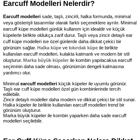
Earcuff Modelleri Nelerdir?
Earcuff modelleri 
sade, taşlı, zincirli, halka formunda, minimal 
veya gösterişli tasarımlar olarak farklı seçeneklere ayrılır. Minimal 
earcuff küpe modelleri günlük kullanım için idealdir ve küçük 
küpelerle birlikte oldukça zarif durur. Taşlı veya zincir detaylı ear 
cuff küpe modelleri ise özel günlerde daha dikkat çekici bir 
görünüm sağlar. 
Halka küpe 
ve
 kıkırdak küpe
 ile birlikte 
kullanılan earcuff modelleri, kulakta katmanlı ve modern bir stil 
oluşturur.
 Marka büyük küpeler 
ile kombin yapılacaksa earcuff 
seçiminin daha sade olması, görünümün dengeli kalmasına 
yardımcı olur.
Minimal 
earcuff modelleri 
küçük küpeler ile uyumlu görünür.
Taşlı ear cuff küpe modelleri özel gün kombinlerinde tercih 
edilebilir.
Zincir detaylı modeller daha modern ve dikkat çekici bir stil sunar.
Halka küpeler ile birlikte kullanılan earcuff modelleri trend bir 
görünüm oluşturur.
Marka büyük küpeler ile kombin yaparken daha sade earcuff 
modelleri seçilebilir.