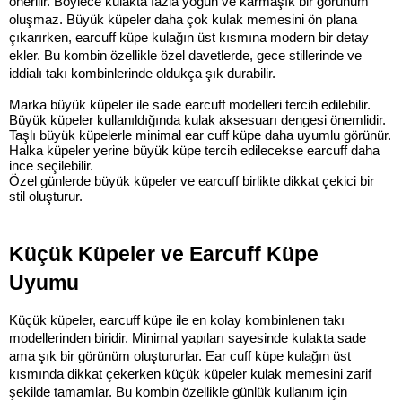
önerilir. Böylece kulakta fazla yoğun ve karmaşık bir görünüm 
oluşmaz. Büyük küpeler daha çok kulak memesini ön plana 
çıkarırken, earcuff küpe kulağın üst kısmına modern bir detay 
ekler. Bu kombin özellikle özel davetlerde, gece stillerinde ve 
iddialı takı kombinlerinde oldukça şık durabilir.
Marka büyük küpeler ile sade earcuff modelleri tercih edilebilir.
Büyük küpeler kullanıldığında kulak aksesuarı dengesi önemlidir.
Taşlı büyük küpelerle minimal ear cuff küpe daha uyumlu görünür.
Halka küpeler yerine büyük küpe tercih edilecekse earcuff daha 
ince seçilebilir.
Özel günlerde büyük küpeler ve earcuff birlikte dikkat çekici bir 
stil oluşturur.
Küçük Küpeler ve Earcuff Küpe 
Uyumu
Küçük küpeler, earcuff küpe ile en kolay kombinlenen takı 
modellerinden biridir. Minimal yapıları sayesinde kulakta sade 
ama şık bir görünüm oluştururlar. Ear cuff küpe kulağın üst 
kısmında dikkat çekerken küçük küpeler kulak memesini zarif 
şekilde tamamlar. Bu kombin özellikle günlük kullanım için 