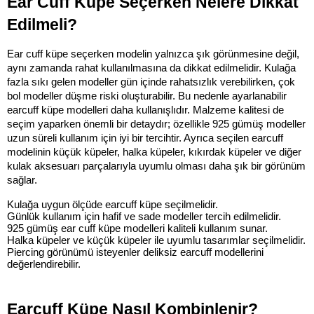
Ear Cuff Küpe Seçerken Nelere Dikkat 
Edilmeli?
Ear cuff küpe seçerken modelin yalnızca şık görünmesine değil, 
aynı zamanda rahat kullanılmasına da dikkat edilmelidir. Kulağa 
fazla sıkı gelen modeller gün içinde rahatsızlık verebilirken, çok 
bol modeller düşme riski oluşturabilir. Bu nedenle ayarlanabilir 
earcuff küpe modelleri daha kullanışlıdır. Malzeme kalitesi de 
seçim yaparken önemli bir detaydır; özellikle 925 gümüş modeller 
uzun süreli kullanım için iyi bir tercihtir. Ayrıca seçilen earcuff 
modelinin küçük küpeler, halka küpeler, kıkırdak küpeler ve diğer 
kulak aksesuarı parçalarıyla uyumlu olması daha şık bir görünüm 
sağlar.
Kulağa uygun ölçüde earcuff küpe seçilmelidir.
Günlük kullanım için hafif ve sade modeller tercih edilmelidir.
925 gümüş ear cuff küpe modelleri kaliteli kullanım sunar.
Halka küpeler ve küçük küpeler ile uyumlu tasarımlar seçilmelidir.
Piercing görünümü isteyenler deliksiz earcuff modellerini 
değerlendirebilir.
Earcuff Küpe Nasıl Kombinlenir?