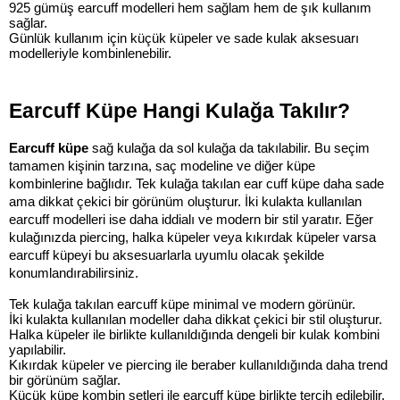
925 gümüş earcuff modelleri hem sağlam hem de şık kullanım 
sağlar.
Günlük kullanım için küçük küpeler ve sade kulak aksesuarı 
modelleriyle kombinlenebilir.
Earcuff Küpe Hangi Kulağa Takılır?
Earcuff küpe
 sağ kulağa da sol kulağa da takılabilir. Bu seçim 
tamamen kişinin tarzına, saç modeline ve diğer küpe 
kombinlerine bağlıdır. Tek kulağa takılan ear cuff küpe daha sade 
ama dikkat çekici bir görünüm oluşturur. İki kulakta kullanılan 
earcuff modelleri ise daha iddialı ve modern bir stil yaratır. Eğer 
kulağınızda piercing, halka küpeler veya kıkırdak küpeler varsa 
earcuff küpeyi bu aksesuarlarla uyumlu olacak şekilde 
konumlandırabilirsiniz.
Tek kulağa takılan earcuff küpe minimal ve modern görünür.
İki kulakta kullanılan modeller daha dikkat çekici bir stil oluşturur.
Halka küpeler ile birlikte kullanıldığında dengeli bir kulak kombini 
yapılabilir.
Kıkırdak küpeler ve piercing ile beraber kullanıldığında daha trend 
bir görünüm sağlar.
Küçük küpe kombin setleri ile earcuff küpe birlikte tercih edilebilir.